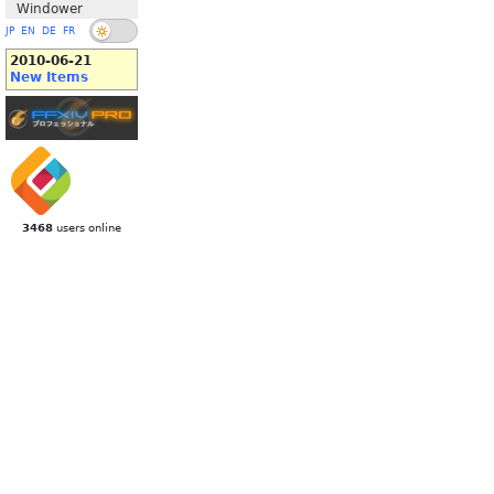
Windower
JP
EN
DE
FR
2010-06-21
New Items
3468
users online