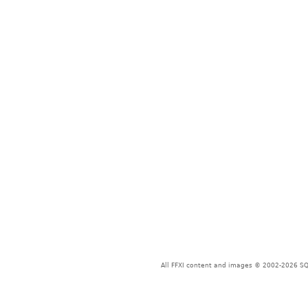
All FFXI content and images © 2002-2026 SQU