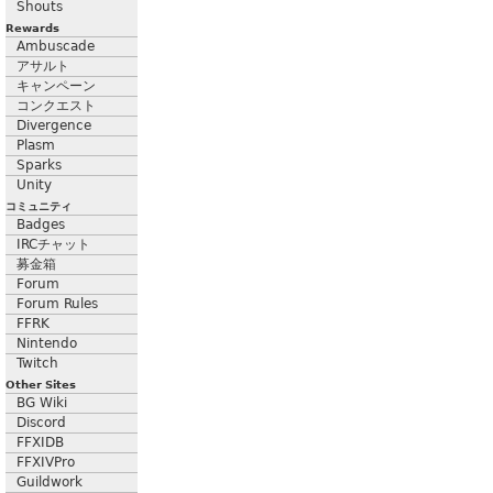
Shouts
Rewards
Ambuscade
アサルト
キャンペーン
コンクエスト
Divergence
Plasm
Sparks
Unity
コミュニティ
Badges
IRCチャット
募金箱
Forum
Forum Rules
FFRK
Nintendo
Twitch
Other Sites
BG Wiki
Discord
FFXIDB
FFXIVPro
Guildwork