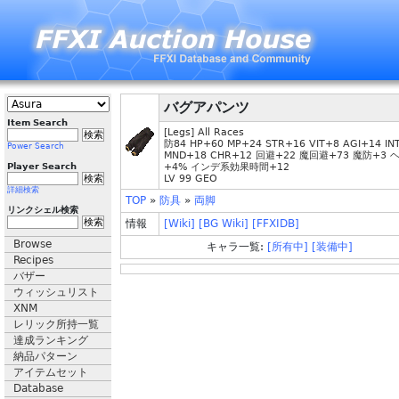
バグアパンツ
Item Search
[Legs] All Races
防84 HP+60 MP+24 STR+16 VIT+8 AGI+14 IN
Power Search
MND+18 CHR+12 回避+22 魔回避+73 魔防+3
Player Search
+4% インデ系効果時間+12
LV 99 GEO
詳細検索
TOP
»
防具
»
両脚
リンクシェル検索
情報
[Wiki]
[BG Wiki]
[FFXIDB]
Browse
キャラ一覧:
[所有中]
[装備中]
Recipes
バザー
ウィッシュリスト
XNM
レリック所持一覧
達成ランキング
納品パターン
アイテムセット
Database