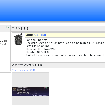
Ex
コメント (1)
Odin.
Calipso
For aspiring thfs..
10 回
Snowslit : Acc or Att, or both. Can go as high as 22, possib
トキャスト
Leafslit: TA or DW.
Duskslit: Crit Dmg/WSD.
Dusktip: STR/DEX.
* All of these stones have other augments, but these are t
スクリーンショット (1)
スクリンショット投稿