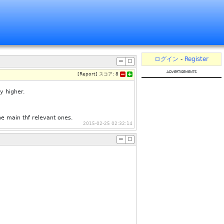
ログイン
-
Register
advertisements
[
Report
]
スコア:
8
ly higher.
he main thf relevant ones.
2015-02-25 02:32:14