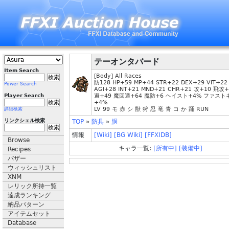
テーオンタバード
Item Search
[Body] All Races
防128 HP+59 MP+44 STR+22 DEX+29 VIT+22
Power Search
AGI+28 INT+21 MND+21 CHR+21 攻+10 飛攻+
Player Search
避+49 魔回避+64 魔防+6 ヘイスト+4% ファス
+4%
LV 99 モ 赤 シ 獣 狩 忍 竜 青 コ か 踊 RUN
詳細検索
リンクシェル検索
TOP
»
防具
»
胴
情報
[Wiki]
[BG Wiki]
[FFXIDB]
Browse
キャラ一覧:
[所有中]
[装備中]
Recipes
バザー
ウィッシュリスト
XNM
レリック所持一覧
達成ランキング
納品パターン
アイテムセット
Database