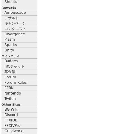
Shouts
Rewards
Ambuscade
アサルト
キャンペーン
コンクエスト
Divergence
Plasm
Sparks
Unity
コミュニティ
Badges
IRCチャット
募金箱
Forum
Forum Rules
FFRK
Nintendo
Twitch
Other Sites
BG Wiki
Discord
FFXIDB
FFXIVPro
Guildwork