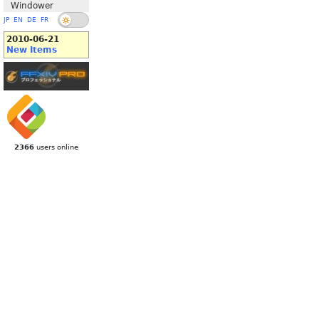
Windower
JP
EN
DE
FR
2010-06-21
New Items
2366
users online