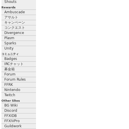
Shouts
Rewards
Ambuscade
アサルト
キャンペーン
コンクエスト
Divergence
Plasm
Sparks
Unity
コミュニティ
Badges
IRCチャット
募金箱
Forum
Forum Rules
FFRK
Nintendo
Twitch
Other Sites
BG Wiki
Discord
FFXIDB
FFXIVPro
Guildwork