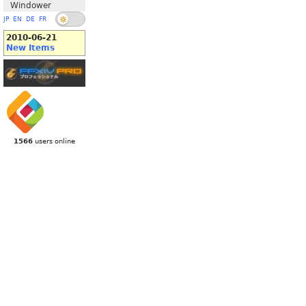
Windower
JP
EN
DE
FR
2010-06-21
New Items
1566
users online