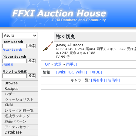
祢々切丸
Item Search
[Main] All Races
DPS: 3149 Ｄ254 隔484 両手刀スキル+242 受
Power Search
ル+242 魔命スキル+188
Player Search
LV 99 侍
TOP
»
武器
»
両手刀
詳細検索
リンクシェル検索
情報
[Wiki]
[BG Wiki]
[FFXIDB]
キャラ一覧:
[所有中]
[装備中]
Browse
Recipes
バザー
ウィッシュリスト
XNM
レリック所持一覧
達成ランキング
納品パターン
アイテムセット
Database