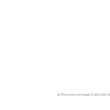
All FFXI content and images © 2002-2026 SQU