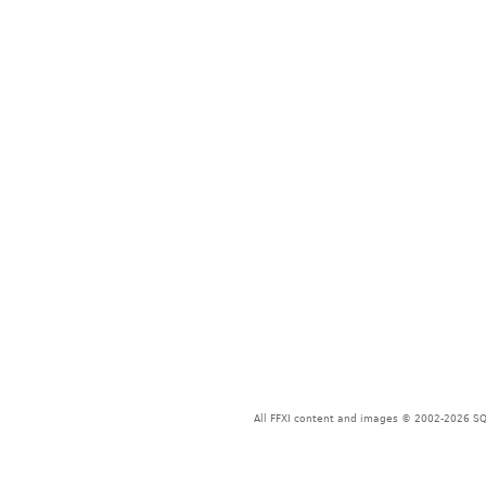
All FFXI content and images © 2002-2026 SQU