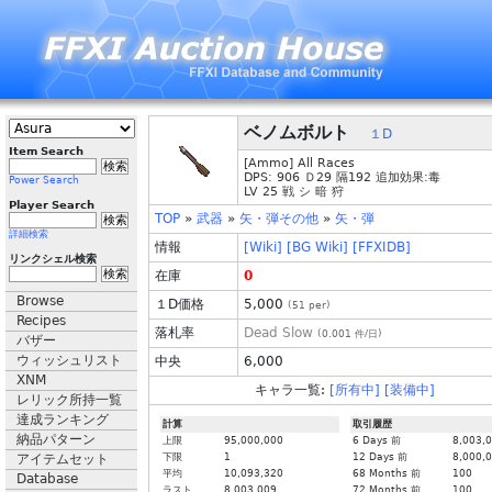
ベノムボルト
１D
Item Search
[Ammo] All Races
DPS: 906 Ｄ29 隔192 追加効果:毒
Power Search
LV 25 戦 シ 暗 狩
Player Search
TOP
»
武器
»
矢・弾その他
»
矢・弾
詳細検索
情報
[Wiki]
[BG Wiki]
[FFXIDB]
リンクシェル検索
在庫
0
Browse
１D価格
5,000
(
51
per)
Recipes
落札率
Dead Slow
(
0.001
件/日)
バザー
ウィッシュリスト
中央
6,000
XNM
キャラ一覧:
[所有中]
[装備中]
レリック所持一覧
達成ランキング
計算
取引履歴
納品パターン
上限
95,000,000
6 Days 前
8,003,
アイテムセット
下限
1
12 Days 前
8,000,
平均
10,093,320
68 Months 前
100
Database
ラスト
8,003,009
72 Months 前
100