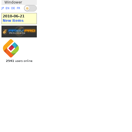
Windower
JP
EN
DE
FR
2010-06-21
New Items
2541
users online