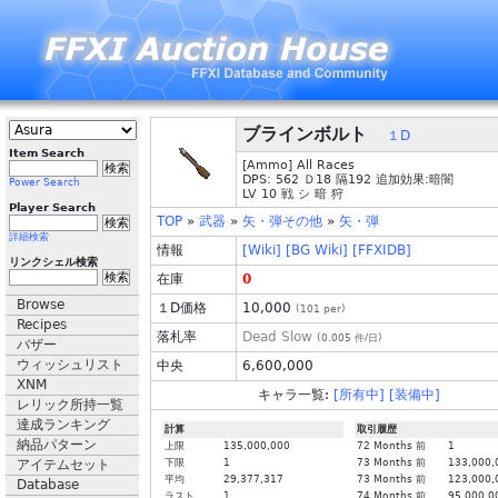
ブラインボルト
１D
Item Search
[Ammo] All Races
DPS: 562 Ｄ18 隔192 追加効果:暗闇
Power Search
LV 10 戦 シ 暗 狩
Player Search
TOP
»
武器
»
矢・弾その他
»
矢・弾
詳細検索
情報
[Wiki]
[BG Wiki]
[FFXIDB]
リンクシェル検索
在庫
0
Browse
１D価格
10,000
(
101
per)
Recipes
落札率
Dead Slow
(
0.005
件/日)
バザー
ウィッシュリスト
中央
6,600,000
XNM
キャラ一覧:
[所有中]
[装備中]
レリック所持一覧
達成ランキング
計算
取引履歴
納品パターン
上限
135,000,000
72 Months 前
1
アイテムセット
下限
1
73 Months 前
133,000,
平均
29,377,317
73 Months 前
123,000,
Database
ラスト
1
74 Months 前
95,000,0