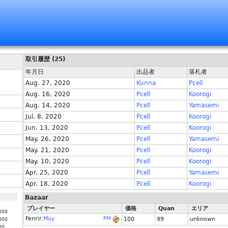
取引履歴 (25)
年月日
出品者
落札者
Aug. 27, 2020
Kunna
Pcell
Aug. 16, 2020
Pcell
Koorogi
Aug. 14, 2020
Pcell
Yamasemi
Jul. 8, 2020
Pcell
Koorogi
Jun. 13, 2020
Pcell
Koorogi
May. 26, 2020
Pcell
Yamasemi
May. 21, 2020
Pcell
Koorogi
May. 10, 2020
Pcell
Koorogi
Apr. 25, 2020
Pcell
Yamasemi
Apr. 18, 2020
Pcell
Koorogi
Bazaar
プレイヤー
価格
Quan
エリア
000
Fenrir.
Muy
PM
100
99
unknown
000
00