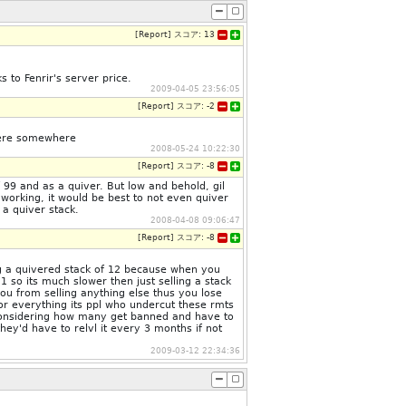
[
Report
]
スコア:
13
ks to Fenrir's server price.
2009-04-05 23:56:05
[
Report
]
スコア:
-2
 here somewhere
2008-05-24 10:22:30
[
Report
]
スコア:
-8
f 99 and as a quiver. But low and behold, gil
working, it would be best to not even quiver
 a quiver stack.
2008-04-08 09:06:47
[
Report
]
スコア:
-8
ing a quivered stack of 12 because when you
 1 so its much slower then just selling a stack
you from selling anything else thus you lose
or everything its ppl who undercut these rmts
considering how many get banned and have to
hey'd have to relvl it every 3 months if not
2009-03-12 22:34:36