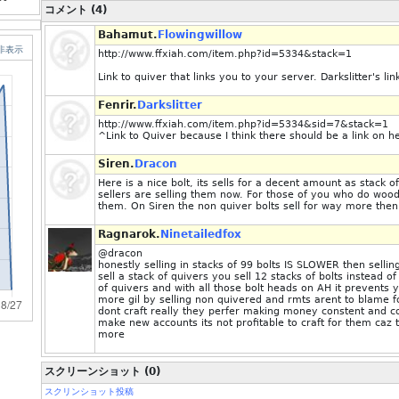
コメント (4)
Bahamut.
Flowingwillow
非表示
http://www.ffxiah.com/item.php?id=5334&stack=1
Link to quiver that links you to your server. Darkslitter's lin
Fenrir.
Darkslitter
http://www.ffxiah.com/item.php?id=5334&sid=7&stack=1
^Link to Quiver because I think there should be a link on
Siren.
Dracon
Here is a nice bolt, its sells for a decent amount as stack o
sellers are selling them now. For those of you who do wood
them. On Siren the non quiver bolts sell for way more then
Ragnarok.
Ninetailedfox
@dracon
honestly selling in stacks of 99 bolts IS SLOWER then sell
sell a stack of quivers you sell 12 stacks of bolts instead of
of quivers and with all those bolt heads on AH it prevents 
more gil by selling non quivered and rmts arent to blame f
dont craft really they perfer making money constent and 
make new accounts its not profitable to craft for them caz t
more
スクリーンショット (0)
スクリンショット投稿