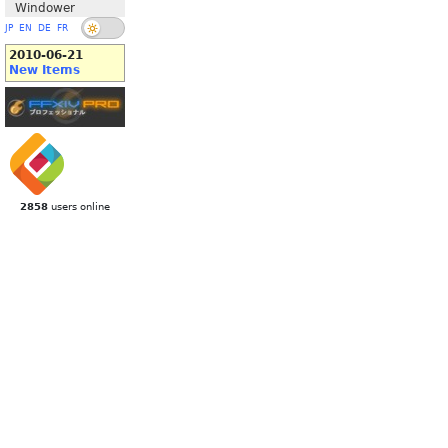
Windower
JP
EN
DE
FR
2010-06-21
New Items
2858
users online