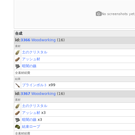
No screenshots yet
合成
id:
3366
Woodworking
(16)
素材
土のクリスタル
アッシュ材
暗闇の鏃
全素材経費
結果
ブラインボルト
x99
id:
3367
Woodworking
(16)
素材
土のクリスタル
アッシュ材
x3
暗闇の鏃
x3
結束ロープ
全素材経費