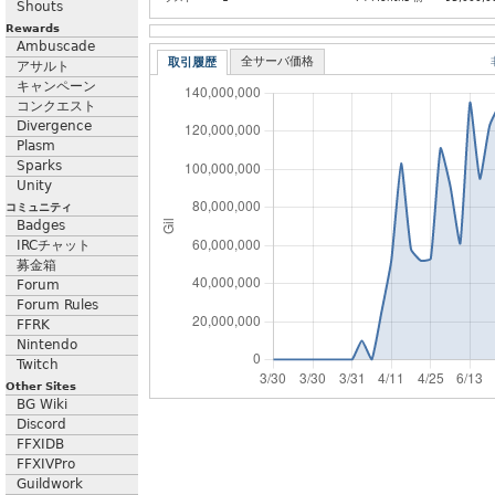
Shouts
Rewards
Ambuscade
全サーバ価格
取引履歴
アサルト
キャンペーン
コンクエスト
Divergence
Plasm
Sparks
Unity
コミュニティ
Badges
IRCチャット
募金箱
Forum
Forum Rules
FFRK
Nintendo
Twitch
Other Sites
BG Wiki
Discord
FFXIDB
FFXIVPro
Guildwork