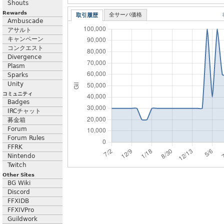
Shouts
Rewards
全サーバ価格
取引履歴
Ambuscade
アサルト
キャンペーン
コンクエスト
Divergence
Plasm
Sparks
Unity
コミュニティ
Badges
IRCチャット
募金箱
Forum
Forum Rules
FFRK
Nintendo
Twitch
Other Sites
BG Wiki
Discord
FFXIDB
FFXIVPro
Guildwork