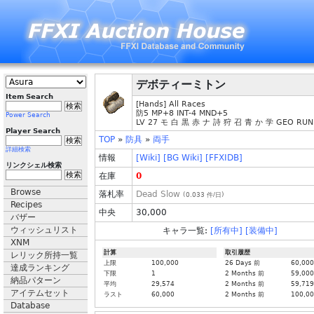
デボティーミトン
Item Search
[Hands] All Races
防5 MP+8 INT-4 MND+5
Power Search
LV 27 モ 白 黒 赤 ナ 詩 狩 召 青 か 学 GEO RUN
Player Search
TOP
»
防具
»
両手
詳細検索
情報
[Wiki]
[BG Wiki]
[FFXIDB]
リンクシェル検索
在庫
0
Browse
落札率
Dead Slow
(
0.033
件/日)
Recipes
中央
30,000
バザー
ウィッシュリスト
キャラ一覧:
[所有中]
[装備中]
XNM
計算
取引履歴
レリック所持一覧
上限
100,000
26 Days 前
60,000
達成ランキング
下限
1
2 Months 前
59,000
納品パターン
平均
29,574
2 Months 前
59,719
アイテムセット
ラスト
60,000
2 Months 前
100,0
Database