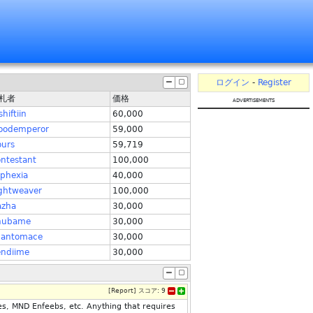
ログイン
-
Register
札者
価格
advertisements
shiftiin
60,000
oodemperor
59,000
urs
59,719
ntestant
100,000
phexia
40,000
ghtweaver
100,000
azha
30,000
hubame
30,000
hantomace
30,000
ndiime
30,000
[
Report
]
スコア:
9
es, MND Enfeebs, etc. Anything that requires