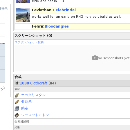
MND and not INT :D
非表示
Leviathan.
Celebrindal
works well for an early on RNG holy bolt build as well.
Fenrir.
Bloodangles
スクリーンショット (0)
スクリンショット投稿
No screenshots yet
合成
id:
1030
Clothcraft
(84)
素材
土のクリスタル
亜麻糸
絹布
ジーロットミトン
全素材経費
結果