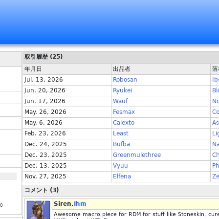
取引履歴 (25)
年月日
出品者
落
Jul. 13, 2026
Robosan
Ib
Jun. 20, 2026
Ryukei
Bl
Jun. 17, 2026
Wauf
No
May. 26, 2026
Fesmax
Co
May. 6, 2026
Calexto
As
Feb. 23, 2026
Least
Li
Dec. 24, 2025
Bufba
N
Dec. 23, 2025
Greenmulethree
C
Dec. 13, 2025
Vyuu
P
Nov. 27, 2025
Elfena
Ze
コメント (3)
Siren.
Ihm
00
Awesome macro piece for RDM for stuff like Stoneskin, cur