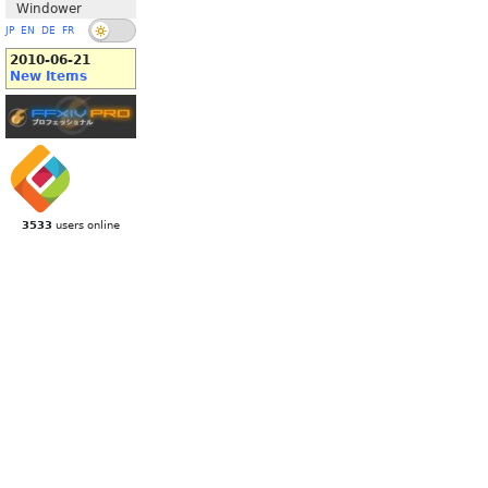
Windower
JP
EN
DE
FR
2010-06-21
New Items
3533
users online