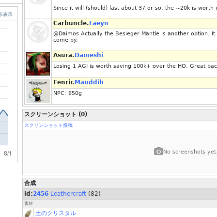
Since it will (should) last about 37 or so, the ~20k is worth i
非表示
Carbuncle.
Faeyn
@Daimos Actually the Besieger Mantle is another option. It 
come by.
Asura.
Dameshi
Losing 1 AGI is worth saving 100k+ over the HQ. Great back
Fenrir.
Mauddib
NPC: 650g
スクリーンショット (0)
スクリンショット投稿
No screenshots yet
合成
id:
2456
Leathercraft
(82)
素材
土のクリスタル