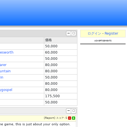
ログイン
-
Register
価格
advertisements
50,000
esworth
60,000
50,000
arer
80,000
untain
80,000
in
50,000
80,000
ygospel
80,000
175,500
50,000
[
Report
]
スコア:
5
he game, this is just about your only option.