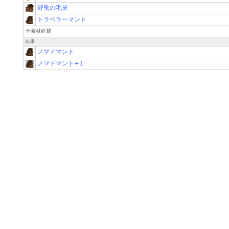
野兎の毛皮
トラベラーマント
全素材経費
結果
ノマドマント
ノマドマント+1