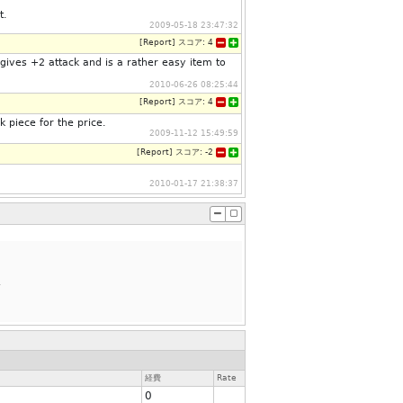
t.
2009-05-18 23:47:32
[
Report
]
スコア:
4
gives +2 attack and is a rather easy item to
2010-06-26 08:25:44
[
Report
]
スコア:
4
 piece for the price.
2009-11-12 15:49:59
[
Report
]
スコア:
-2
2010-01-17 21:38:37
.
経費
Rate
0