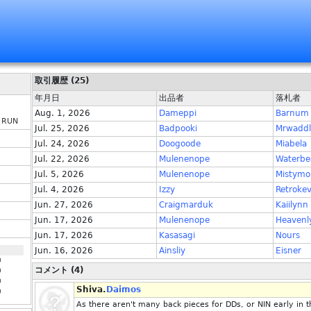
取引履歴 (25)
年月日
出品者
落札者
Aug. 1, 2026
Dameppi
Barnum
 RUN
Jul. 25, 2026
Badpooki
Mrwaddl
Jul. 24, 2026
Doogoode
Miabela
Jul. 22, 2026
Mulenenope
Waterbe
Jul. 5, 2026
Mulenenope
Mistymo
Jul. 4, 2026
Izzy
Retrokev
Jun. 27, 2026
Craigmarduk
Kaiilynn
Jun. 17, 2026
Mulenenope
Heavenl
Jun. 17, 2026
Kasasagi
Nours
Jun. 16, 2026
Ainsliy
Eisner
0
コメント (4)
0
0
Shiva.
Daimos
0
As there aren't many back pieces for DDs, or NIN early in t