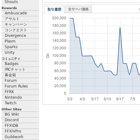
Shouts
Rewards
全サーバ価格
取引履歴
Ambuscade
アサルト
キャンペーン
コンクエスト
Divergence
Plasm
Sparks
Unity
コミュニティ
Badges
IRCチャット
募金箱
Forum
Forum Rules
FFRK
Nintendo
Twitch
Other Sites
BG Wiki
Discord
FFXIDB
FFXIVPro
Guildwork