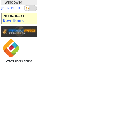
Windower
JP
EN
DE
FR
2010-06-21
New Items
2924
users online