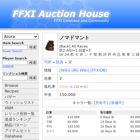
ノマドマント
Item Search
[Back] All Races
防2 AGI+1 回避+3
Power Search
LV 24 戦 モ 赤 シ ナ 暗 獣 詩 狩 侍 忍 竜 青 コ 踊
Player Search
TOP
»
防具
»
背
詳細検索
情報
[Wiki]
[BG Wiki]
[FFXIDB]
リンクシェル検索
在庫
2
Browse
落札率
Slow
(
0.159
件/日)
Recipes
中央
150,000
バザー
ウィッシュリスト
キャラ一覧:
[所有中]
[装備中]
XNM
計算
取引履歴
レリック所持一覧
上限
210,000
5 Days 前
50,00
達成ランキング
下限
50,000
13 Days 前
60,00
納品パターン
平均
132,530
14 Days 前
50,00
アイテムセット
ラスト
50,000
16 Days 前
80,00
Database