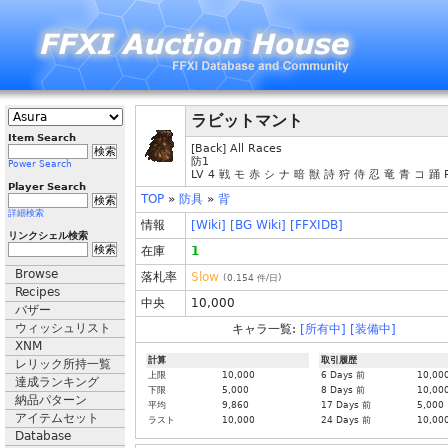
ラビットマント
Item Search
[Back] All Races
防1
Power Search
LV 4 戦 モ 赤 シ ナ 暗 獣 詩 狩 侍 忍 竜 青 コ 踊 
Player Search
TOP
»
防具
»
背
詳細検索
情報
[Wiki]
[BG Wiki]
[FFXIDB]
リンクシェル検索
在庫
1
Browse
落札率
Slow
(
0.154
件/日)
Recipes
中央
10,000
バザー
ウィッシュリスト
キャラ一覧:
[所有中]
[装備中]
XNM
計算
取引履歴
レリック所持一覧
上限
10,000
6 Days 前
10,00
達成ランキング
下限
5,000
8 Days 前
10,00
納品パターン
平均
9,860
17 Days 前
5,000
アイテムセット
ラスト
10,000
24 Days 前
10,00
Database