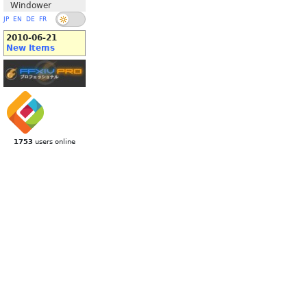
Windower
JP
EN
DE
FR
2010-06-21
New Items
1753
users online