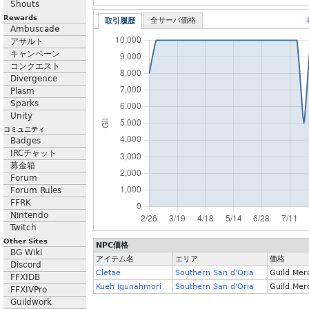
Shouts
Rewards
全サーバ価格
取引履歴
Ambuscade
アサルト
キャンペーン
コンクエスト
Divergence
Plasm
Sparks
Unity
コミュニティ
Badges
IRCチャット
募金箱
Forum
Forum Rules
FFRK
Nintendo
Twitch
Other Sites
NPC価格
BG Wiki
アイテム名
エリア
価格
Discord
Cletae
Southern San d'Oria
Guild Mer
FFXIDB
Kueh Igunahmori
Southern San d'Oria
Guild Mer
FFXIVPro
Guildwork