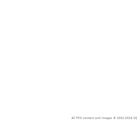
All FFXI content and images © 2002-2026 SQU