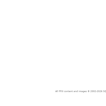
All FFXI content and images © 2002-2026 SQU