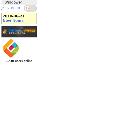
Windower
JP
EN
DE
FR
2010-06-21
New Items
1738
users online