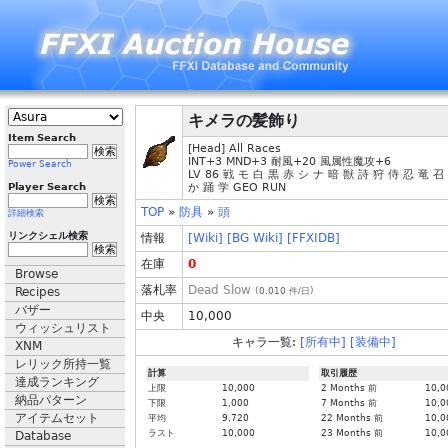
キメラの髪飾り
Item Search
[Head] All Races
INT+3 MND+3 耐風+20 風属性魔攻+6
Power Search
LV 86 戦 モ 白 黒 赤 シ ナ 暗 獣 詩 狩 侍 忍 竜 召
Player Search
か 踊 学 GEO RUN
TOP
»
防具
»
頭
詳細検索
リンクシェル検索
情報
[Wiki]
[BG Wiki]
[FFXIDB]
在庫
0
Browse
落札率
Dead Slow
Recipes
(
0.010
件/日)
バザー
中央
10,000
ウィッシュリスト
キャラ一覧:
[所有中]
[装備中]
XNM
レリック所持一覧
計算
取引履歴
達成ランキング
上限
10,000
2 Months 前
10,0
納品パターン
下限
1,000
7 Months 前
10,0
アイテムセット
平均
9,720
22 Months 前
10,0
ラスト
10,000
23 Months 前
10,0
Database