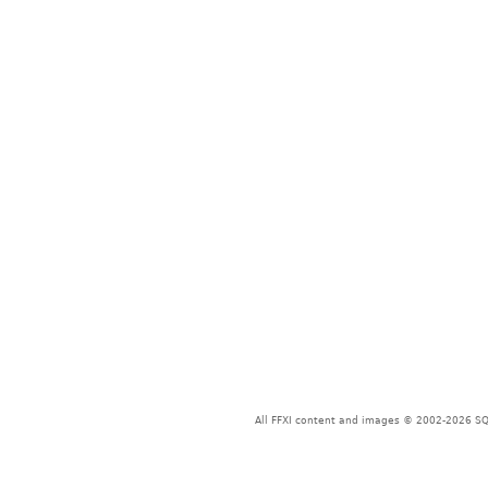
All FFXI content and images © 2002-2026 SQU