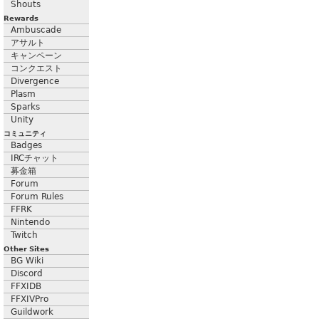
Shouts
Rewards
Ambuscade
アサルト
キャンペーン
コンクエスト
Divergence
Plasm
Sparks
Unity
コミュニティ
Badges
IRCチャット
募金箱
Forum
Forum Rules
FFRK
Nintendo
Twitch
Other Sites
BG Wiki
Discord
FFXIDB
FFXIVPro
Guildwork