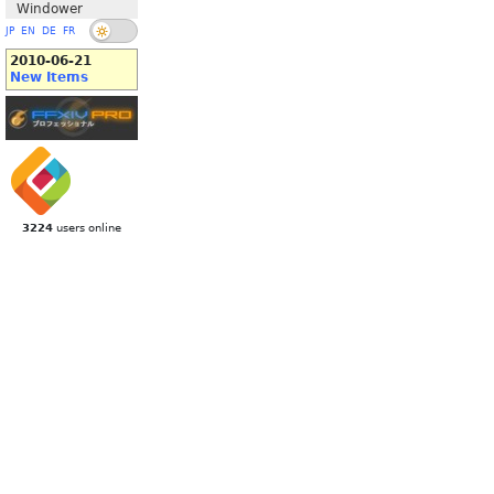
Windower
JP
EN
DE
FR
2010-06-21
New Items
3224
users online