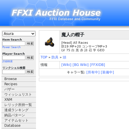
魔人の帽子
Item Search
[Head] All Races
防19 MP+20 コンサーブMP+3
Power Search
LV 75 白 黒 赤 詩 召 学 GEO
Player Search
TOP
»
防具
»
頭
詳細検索
情報
[Wiki]
[BG Wiki]
[FFXIDB]
リンクシェル検索
キャラ一覧:
[所有中]
[装備中]
Browse
Recipes
バザー
ウィッシュリスト
XNM
レリック所持一覧
達成ランキング
納品パターン
アイテムセット
Database