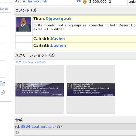
Asura.
Harrycrumb
PM
5,000,000
2
unk
非表示
コメント (3)
Titan.
Djqwakqwak
to Raimondo: not a big suprise, considering both Desert Bo
extra +1 % either.
Caitsith.
Kavien
Caitsith.
Lushen
スクリーンショット (2)
スクリンショット投稿
合成
id:
3824
Leathercraft
(??)
素材