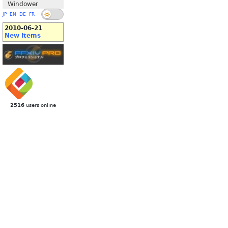
Windower
JP
EN
DE
FR
2010-06-21
New Items
2516
users online