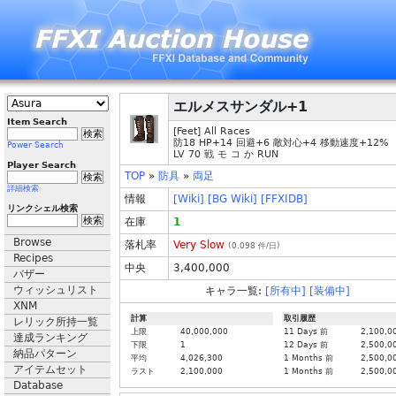
エルメスサンダル+1
Item Search
[Feet] All Races
防18 HP+14 回避+6 敵対心+4 移動速度+12%
Power Search
LV 70 戦 モ コ か RUN
Player Search
TOP
»
防具
»
両足
詳細検索
情報
[Wiki]
[BG Wiki]
[FFXIDB]
リンクシェル検索
在庫
1
Browse
落札率
Very Slow
(
0.098
件/日)
Recipes
中央
3,400,000
バザー
ウィッシュリスト
キャラ一覧:
[所有中]
[装備中]
XNM
計算
取引履歴
レリック所持一覧
上限
40,000,000
11 Days 前
2,100,0
達成ランキング
下限
1
12 Days 前
2,500,0
納品パターン
平均
4,026,300
1 Months 前
2,500,0
アイテムセット
ラスト
2,100,000
1 Months 前
2,500,0
Database