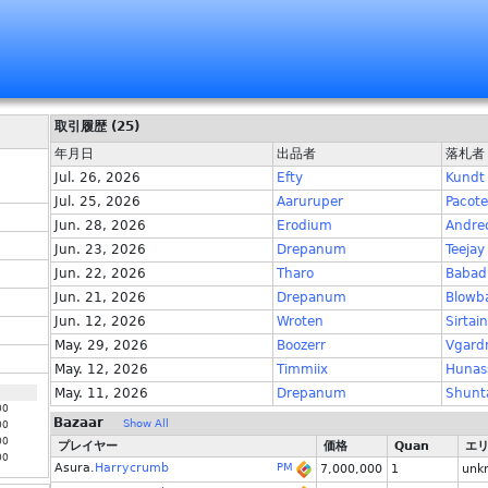
取引履歴 (25)
年月日
出品者
落札者
Jul. 26, 2026
Efty
Kundt
Jul. 25, 2026
Aaruruper
Pacote
Jun. 28, 2026
Erodium
Andre
Jun. 23, 2026
Drepanum
Teejay
Jun. 22, 2026
Tharo
Babad
Jun. 21, 2026
Drepanum
Blowb
Jun. 12, 2026
Wroten
Sirtain
May. 29, 2026
Boozerr
Vgard
May. 12, 2026
Timmiix
Hunas
May. 11, 2026
Drepanum
Shunt
00
Bazaar
Show All
00
00
プレイヤー
価格
Quan
エ
00
Asura.
Harrycrumb
PM
7,000,000
1
unk