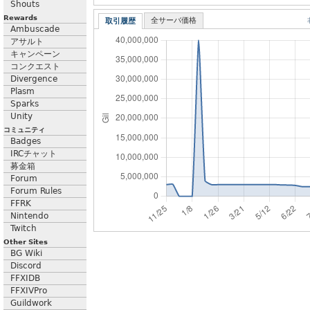
Shouts
Rewards
全サーバ価格
取引履歴
Ambuscade
アサルト
キャンペーン
コンクエスト
Divergence
Plasm
Sparks
Unity
コミュニティ
Badges
IRCチャット
募金箱
Forum
Forum Rules
FFRK
Nintendo
Twitch
Other Sites
BG Wiki
Discord
FFXIDB
FFXIVPro
Guildwork