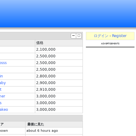
ログイン
-
Register
価格
advertisements
2,100,000
2,500,000
osss
2,500,000
2,500,000
in
2,800,000
aby
2,900,000
t
2,910,000
ner
3,000,000
s
3,000,000
akeo
3,000,000
リア
最後に見た
nown
about 6 hours ago