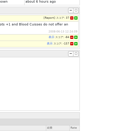
nown
about 6 hours ago
[
Report
]
スコア:
37
ots +1 and Blood Cuisses do not offer an
2008-06-13 12:24:09
表示
スコア:
-84
表示
スコア:
-157
経費
Rate