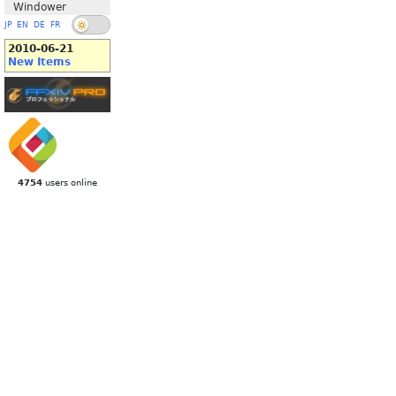
Windower
JP
EN
DE
FR
2010-06-21
New Items
4754
users online