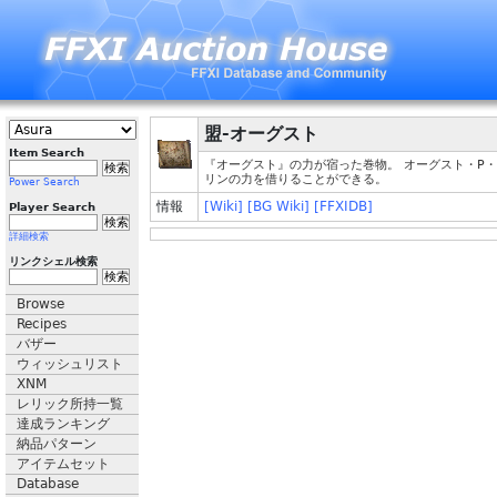
盟-オーグスト
Item Search
『オーグスト』の力が宿った巻物。 オーグスト・P
リンの力を借りることができる。
Power Search
情報
[Wiki]
[BG Wiki]
[FFXIDB]
Player Search
詳細検索
リンクシェル検索
Browse
Recipes
バザー
ウィッシュリスト
XNM
レリック所持一覧
達成ランキング
納品パターン
アイテムセット
Database