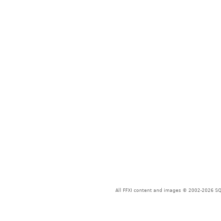
All FFXI content and images © 2002-2026 SQU