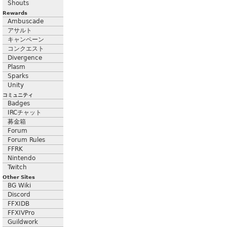
Shouts
Rewards
Ambuscade
アサルト
キャンペーン
コンクエスト
Divergence
Plasm
Sparks
Unity
コミュニティ
Badges
IRCチャット
募金箱
Forum
Forum Rules
FFRK
Nintendo
Twitch
Other Sites
BG Wiki
Discord
FFXIDB
FFXIVPro
Guildwork