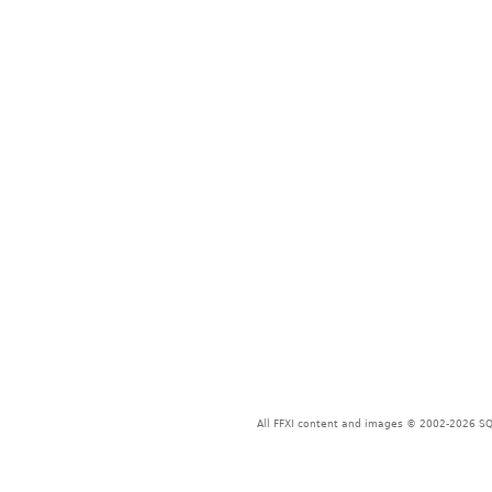
All FFXI content and images © 2002-2026 SQU