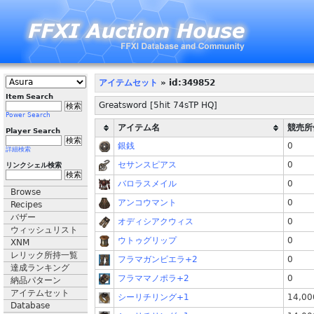
アイテムセット
» id:349852
Item Search
Greatsword [5hit 74sTP HQ]
Power Search
アイテム名
競売所
Player Search
銀銭
0
詳細検索
セサンスピアス
0
リンクシェル検索
バロラスメイル
0
Browse
アンコウマント
0
Recipes
バザー
オディシアクウィス
0
ウィッシュリスト
ウトゥグリップ
0
XNM
レリック所持一覧
フラマガンビエラ+2
0
達成ランキング
フラママノポラ+2
0
納品パターン
アイテムセット
シーリチリング+1
14,00
Database