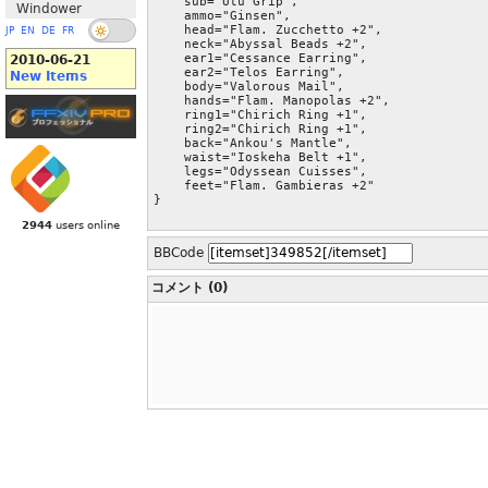
    sub="Utu Grip",

Windower
    ammo="Ginsen",

    head="Flam. Zucchetto +2",

JP
EN
DE
FR
    neck="Abyssal Beads +2",

    ear1="Cessance Earring",

2010-06-21
    ear2="Telos Earring",

New Items
    body="Valorous Mail",

    hands="Flam. Manopolas +2",

    ring1="Chirich Ring +1",

    ring2="Chirich Ring +1",

    back="Ankou's Mantle",

    waist="Ioskeha Belt +1",

    legs="Odyssean Cuisses",

    feet="Flam. Gambieras +2"

}
2944
users online
BBCode
コメント (0)