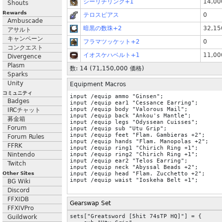
シーリチリング+1
14,00
Shouts
Rewards
テロスピアス
0
Ambuscade
暗黒の数珠+2
32,15
アサルト
キャンペーン
フラマツッケット+2
0
コンクエスト
イオスケハベルト+1
11,00
Divergence
Plasm
数: 14 (
71,150,000
価格)
Sparks
Unity
Equipment Macros
コミュニティ
input /equip ammo "Ginsen";

Badges
input /equip ear1 "Cessance Earring";

input /equip body "Valorous Mail";

IRCチャット
input /equip back "Ankou's Mantle";

募金箱
input /equip legs "Odyssean Cuisses";

Forum
input /equip sub "Utu Grip";

input /equip feet "Flam. Gambieras +2";

Forum Rules
input /equip hands "Flam. Manopolas +2";

FFRK
input /equip ring1 "Chirich Ring +1";

Nintendo
input /equip ring2 "Chirich Ring +1";

input /equip ear2 "Telos Earring";

Twitch
input /equip neck "Abyssal Beads +2";

Other Sites
input /equip head "Flam. Zucchetto +2";

BG Wiki
Discord
FFXIDB
Gearswap Set
FFXIVPro
sets["Greatsword [5hit 74sTP HQ]"] = {

Guildwork