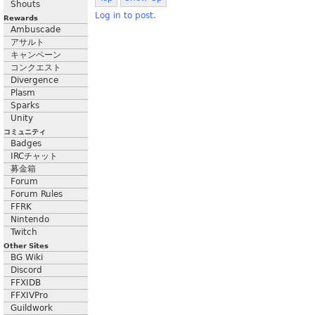
Shouts
Log in to post.
Rewards
Ambuscade
アサルト
キャンペーン
コンクエスト
Divergence
Plasm
Sparks
Unity
コミュニティ
Badges
IRCチャット
募金箱
Forum
Forum Rules
FFRK
Nintendo
Twitch
Other Sites
BG Wiki
Discord
FFXIDB
FFXIVPro
Guildwork