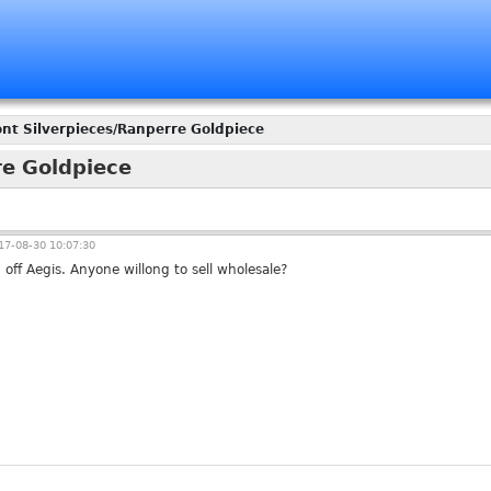
nt Silverpieces/Ranperre Goldpiece
re Goldpiece
7-08-30 10:07:30
 off Aegis. Anyone willong to sell wholesale?