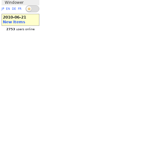
Windower
JP
EN
DE
FR
2010-06-21
New Items
2753
users online