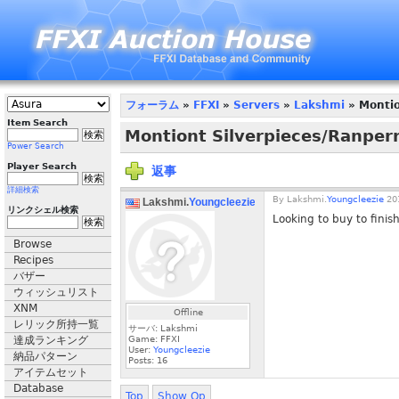
フォーラム
»
FFXI
»
Servers
»
Lakshmi
» Montio
Item Search
Montiont Silverpieces/Ranper
Power Search
Player Search
返事
詳細検索
By
Lakshmi.
Youngcleezie
201
Lakshmi.
Youngcleezie
リンクシェル検索
Looking to buy to finish
Browse
Recipes
バザー
ウィッシュリスト
XNM
Offline
レリック所持一覧
サーバ: Lakshmi
達成ランキング
Game: FFXI
User:
Youngcleezie
納品パターン
Posts:
16
アイテムセット
Database
Top
Show Op