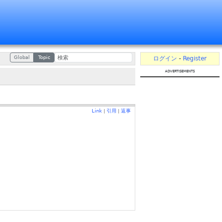
Global
Topic
ログイン
-
Register
advertisements
Link
引用
返事
|
|