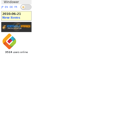
Windower
JP
EN
DE
FR
2010-06-21
New Items
3514
users online