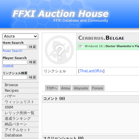
Cerberus.
Belgae
Item Search
Windurst 10 |
Doctor Shantotto's Fl
Power Search
Player Search
詳細検索
リンクシェル
[
TheLastOfUs
]
リンクシェル検索
Browse
TOPへ
Atma
Abyssite
Forum
Recipes
バザー
コメント (0)
ウィッシュリスト
XNM
レリック所持一覧
達成ランキング
納品パターン
アイテムセット
Database
スクリーンショット (0)