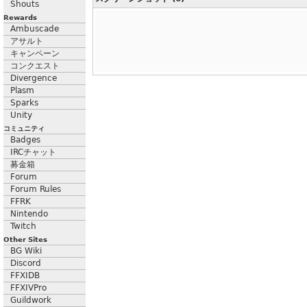
Shouts
Rewards
Ambuscade
アサルト
キャンペーン
コンクエスト
Divergence
Plasm
Sparks
Unity
コミュニティ
Badges
IRCチャット
募金箱
Forum
Forum Rules
FFRK
Nintendo
Twitch
Other Sites
BG Wiki
Discord
FFXIDB
FFXIVPro
Guildwork