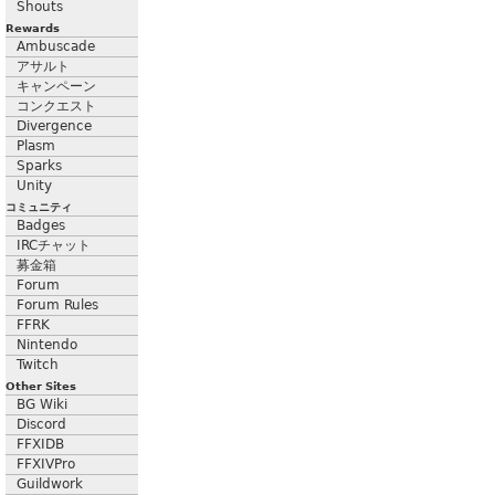
Shouts
Rewards
Ambuscade
アサルト
キャンペーン
コンクエスト
Divergence
Plasm
Sparks
Unity
コミュニティ
Badges
IRCチャット
募金箱
Forum
Forum Rules
FFRK
Nintendo
Twitch
Other Sites
BG Wiki
Discord
FFXIDB
FFXIVPro
Guildwork