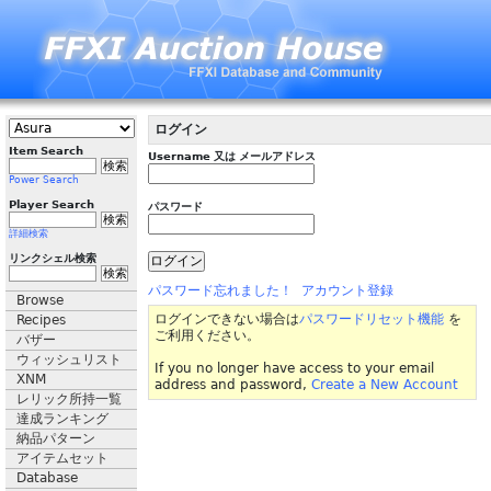
ログイン
Item Search
Username 又は メールアドレス
Power Search
Player Search
パスワード
詳細検索
リンクシェル検索
パスワード忘れました！
アカウント登録
Browse
ログインできない場合は
パスワードリセット機能
を
Recipes
ご利用ください。
バザー
ウィッシュリスト
If you no longer have access to your email
XNM
address and password,
Create a New Account
レリック所持一覧
達成ランキング
納品パターン
アイテムセット
Database