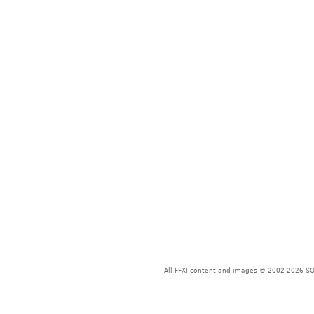
All FFXI content and images © 2002-2026 SQU