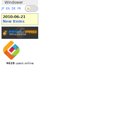
Windower
JP
EN
DE
FR
2010-06-21
New Items
4628
users online