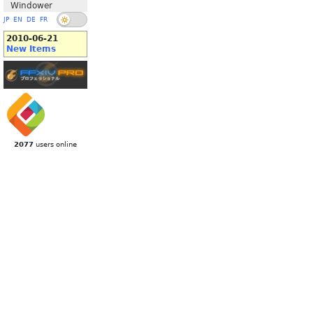
Windower
JP
EN
DE
FR
2010-06-21
New Items
2077
users online