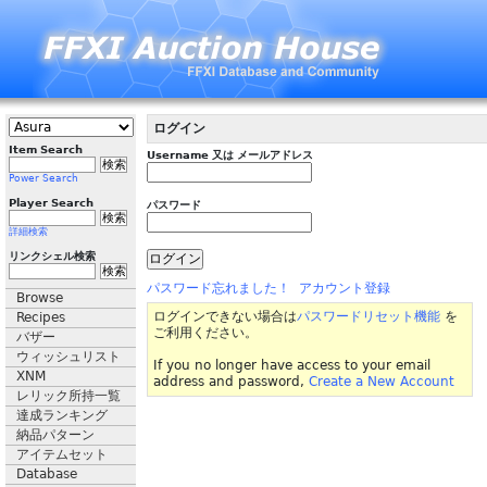
ログイン
Item Search
Username 又は メールアドレス
Power Search
Player Search
パスワード
詳細検索
リンクシェル検索
パスワード忘れました！
アカウント登録
Browse
ログインできない場合は
パスワードリセット機能
を
Recipes
ご利用ください。
バザー
ウィッシュリスト
If you no longer have access to your email
XNM
address and password,
Create a New Account
レリック所持一覧
達成ランキング
納品パターン
アイテムセット
Database