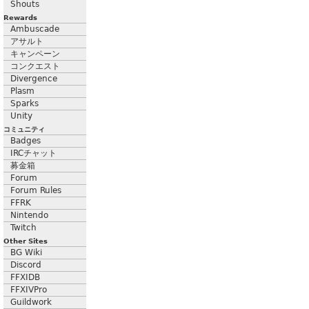
Shouts
Rewards
Ambuscade
アサルト
キャンペーン
コンクエスト
Divergence
Plasm
Sparks
Unity
コミュニティ
Badges
IRCチャット
募金箱
Forum
Forum Rules
FFRK
Nintendo
Twitch
Other Sites
BG Wiki
Discord
FFXIDB
FFXIVPro
Guildwork