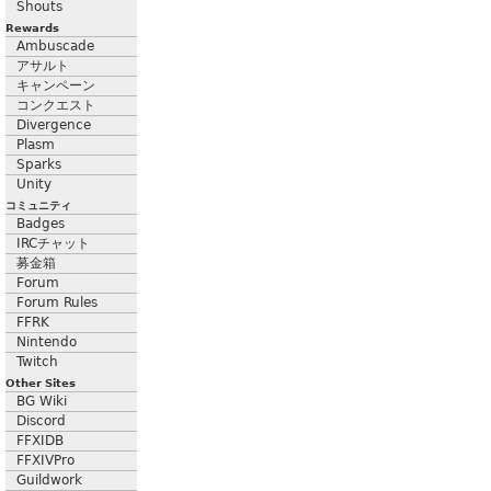
Shouts
Rewards
Ambuscade
アサルト
キャンペーン
コンクエスト
Divergence
Plasm
Sparks
Unity
コミュニティ
Badges
IRCチャット
募金箱
Forum
Forum Rules
FFRK
Nintendo
Twitch
Other Sites
BG Wiki
Discord
FFXIDB
FFXIVPro
Guildwork