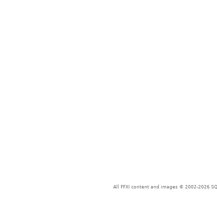
All FFXI content and images © 2002-2026 SQU