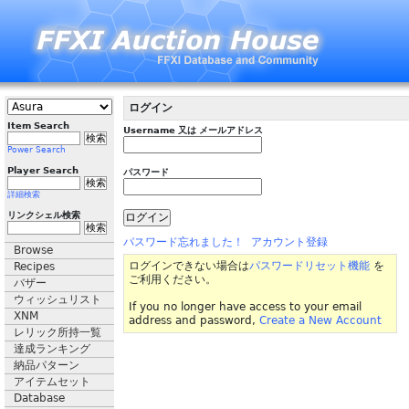
ログイン
Item Search
Username 又は メールアドレス
Power Search
Player Search
パスワード
詳細検索
リンクシェル検索
パスワード忘れました！
アカウント登録
Browse
ログインできない場合は
パスワードリセット機能
を
Recipes
ご利用ください。
バザー
ウィッシュリスト
If you no longer have access to your email
XNM
address and password,
Create a New Account
レリック所持一覧
達成ランキング
納品パターン
アイテムセット
Database