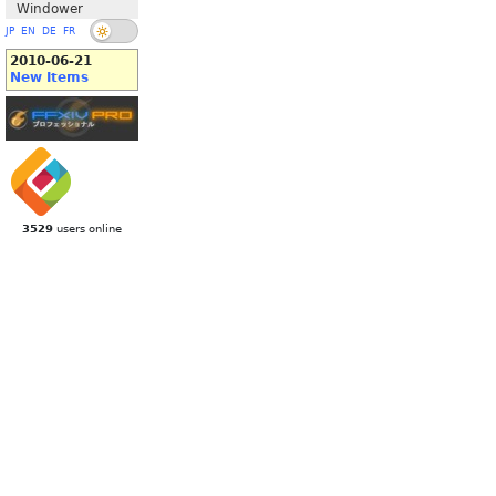
Windower
JP
EN
DE
FR
2010-06-21
New Items
3529
users online