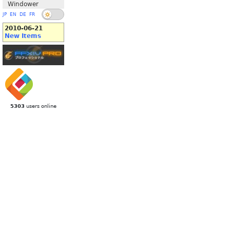
Windower
JP
EN
DE
FR
2010-06-21
New Items
5303
users online