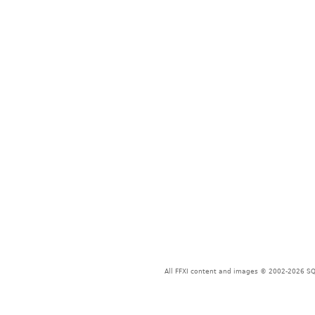
All FFXI content and images © 2002-2026 SQU