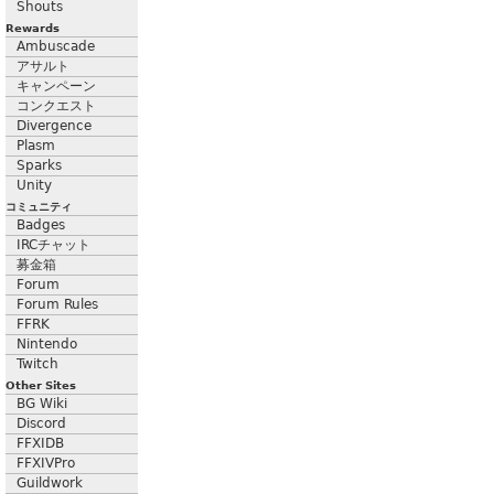
Shouts
Rewards
Ambuscade
アサルト
キャンペーン
コンクエスト
Divergence
Plasm
Sparks
Unity
コミュニティ
Badges
IRCチャット
募金箱
Forum
Forum Rules
FFRK
Nintendo
Twitch
Other Sites
BG Wiki
Discord
FFXIDB
FFXIVPro
Guildwork