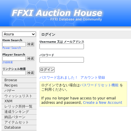
ログイン
Item Search
Username 又は メールアドレス
Power Search
Player Search
パスワード
詳細検索
リンクシェル検索
パスワード忘れました！
アカウント登録
Browse
ログインできない場合は
パスワードリセット機能
を
Recipes
ご利用ください。
バザー
ウィッシュリスト
If you no longer have access to your email
XNM
address and password,
Create a New Account
レリック所持一覧
達成ランキング
納品パターン
アイテムセット
Database