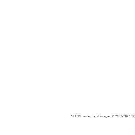
All FFXI content and images © 2002-2026 SQU