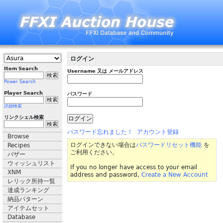
ログイン
Item Search
Username 又は メールアドレス
Power Search
Player Search
パスワード
詳細検索
リンクシェル検索
パスワード忘れました！
アカウント登録
Browse
ログインできない場合は
パスワードリセット機能
を
Recipes
ご利用ください。
バザー
ウィッシュリスト
If you no longer have access to your email
XNM
address and password,
Create a New Account
レリック所持一覧
達成ランキング
納品パターン
アイテムセット
Database