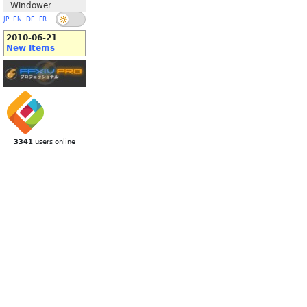
Windower
JP
EN
DE
FR
2010-06-21
New Items
3341
users online