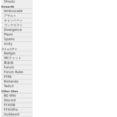
Shouts
Rewards
Ambuscade
アサルト
キャンペーン
コンクエスト
Divergence
Plasm
Sparks
Unity
コミュニティ
Badges
IRCチャット
募金箱
Forum
Forum Rules
FFRK
Nintendo
Twitch
Other Sites
BG Wiki
Discord
FFXIDB
FFXIVPro
Guildwork