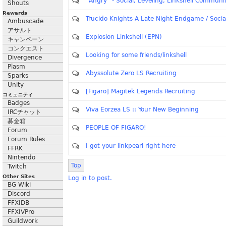
"Angry" - Social, Leveling, Linkshell Communi
Shouts
Rewards
Trucido Knights A Late Night Endgame / Socia
Ambuscade
アサルト
Explosion Linkshell (EPN)
キャンペーン
コンクエスト
Looking for some friends/linkshell
Divergence
Plasm
Abyssolute Zero LS Recruiting
Sparks
Unity
[Figaro] Magitek Legends Recruiting
コミュニティ
Badges
Viva Eorzea LS :: Your New Beginning
IRCチャット
募金箱
PEOPLE OF FIGARO!
Forum
Forum Rules
I got your linkpearl right here
FFRK
Nintendo
Top
Twitch
Other Sites
Log in to post.
BG Wiki
Discord
FFXIDB
FFXIVPro
Guildwork