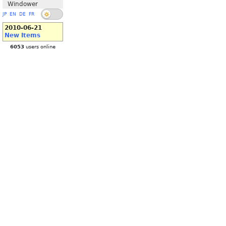
Windower
JP
EN
DE
FR
2010-06-21
New Items
6053
users online