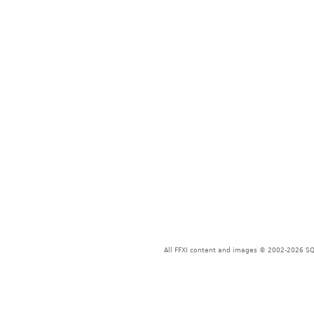
All FFXI content and images © 2002-2026 SQU