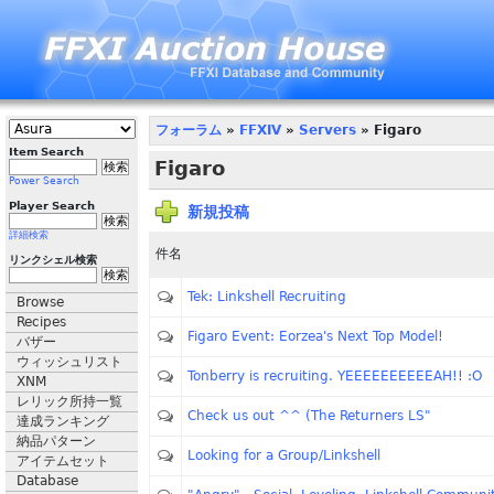
フォーラム
»
FFXIV
»
Servers
» Figaro
Item Search
Figaro
Power Search
Player Search
新規投稿
詳細検索
件名
リンクシェル検索
Tek: Linkshell Recruiting
Browse
Recipes
Figaro Event: Eorzea's Next Top Model!
バザー
ウィッシュリスト
Tonberry is recruiting. YEEEEEEEEEEAH!! :O
XNM
レリック所持一覧
Check us out ^^ (The Returners LS"
達成ランキング
納品パターン
Looking for a Group/Linkshell
アイテムセット
Database